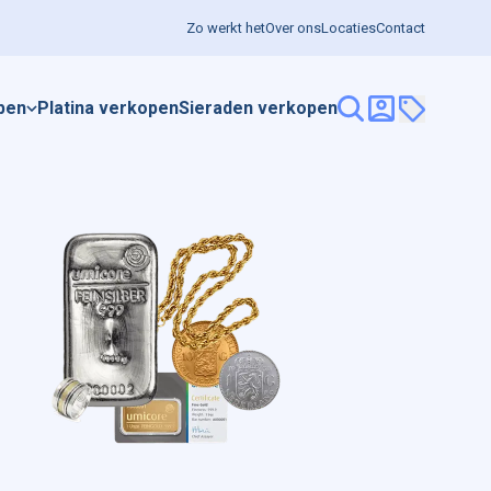
Zo werkt het
Over ons
Locaties
Contact
pen
Platina verkopen
Sieraden verkopen