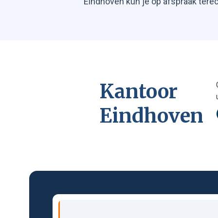
Eindhoven kun je op afspraak tere
goud, zilver en platina.
Kantoor
Eindhoven