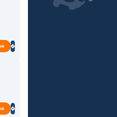
ak
ak