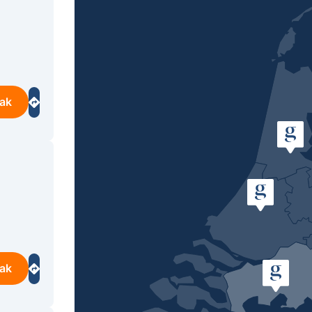
ak
ak