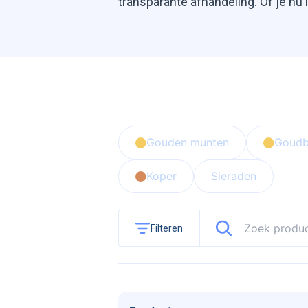
transparante afhandeling. Of je nu 
beleggingsmunten of baren, wij bied
inkoopprijs. Deze prijs baseren we
palladium koers.
Gouden munten
Goudb
Koper
Sieraden
Filteren