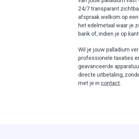
van jouw palladium vast 
24/7 transparant zichtba
afspraak welkom op een 
het edelmetaal waar je z
bank of, indien je op ka
Wil je jouw palladium ve
professionele taxaties 
geavanceerde apparatuur,
directe uitbetaling, zon
met je in
contact
.