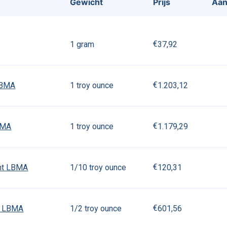
Gewicht
Prijs
Aan
€
3
7
,
9
2
1 gram
3
1
3
3
1
3
1
1
3
7
9
2
€
1
.
2
0
3
,
1
2
 LBMA
1 troy ounce
2
2
2
3
2
2
3
3
3
2
3
3
1
2
0
3
1
2
€
1
.
1
7
9
,
2
9
BMA
1 troy ounce
2
5
2
2
5
2
5
2
5
5
2
5
1
1
7
9
2
9
€
1
2
0
,
3
1
unt LBMA
1/10 troy ounce
7
4
7
4
7
4
7
4
7
4
1
2
0
3
1
€
6
0
1
,
5
6
nt LBMA
1/2 troy ounce
5
5
2
2
5