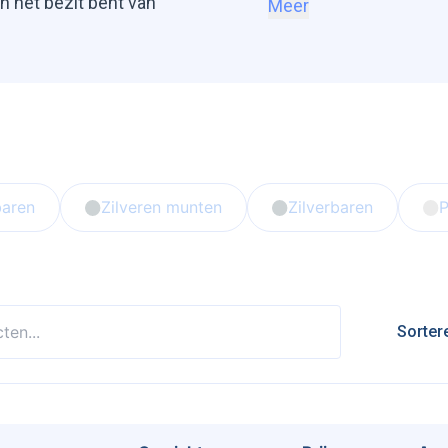
in het bezit bent van
Meer
en je altijd een eerlijke
 direct op de meest recente
aren
Zilveren munten
Zilverbaren
P
Sorter