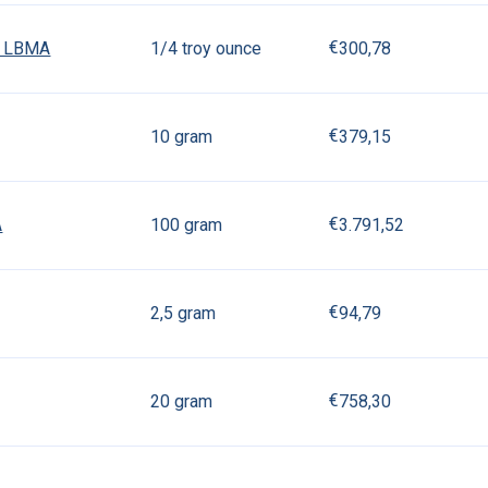
2
2
5
5
2
6
0
1
5
6
€
3
0
0
,
7
8
nt LBMA
1/4 troy ounce
1
4
1
4
4
4
1
4
1
1
3
0
0
7
8
€
3
7
9
,
1
5
10 gram
1
7
7
1
7
7
1
1
7
1
3
7
9
1
5
€
3
.
7
9
1
,
5
2
A
100 gram
9
6
6
9
6
6
6
9
9
6
9
9
3
7
9
1
5
2
€
9
4
,
7
9
2,5 gram
7
7
9
9
9
9
7
7
9
4
7
9
€
7
5
8
,
3
0
20 gram
7
9
9
9
9
9
7
7
7
7
7
5
8
3
0