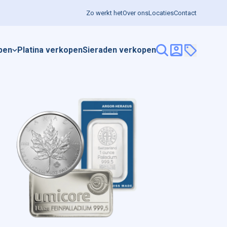
Zo werkt het
Over ons
Locaties
Contact
pen
Platina verkopen
Sieraden verkopen