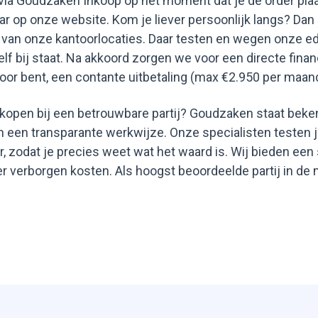
via Goudzaken Inkoop op het moment dat je de order plaat
ar op onze website. Kom je liever persoonlijk langs? Dan 
van onze kantoorlocaties. Daar testen en wegen onze ed
elf bij staat. Na akkoord zorgen we voor een directe finan
ntoor bent, een contante uitbetaling (max €2.950 per maan
rkopen bij een betrouwbare partij? Goudzaken staat beken
en een transparante werkwijze. Onze specialisten testen
 zodat je precies weet wat het waard is. Wij bieden een 
der verborgen kosten. Als hoogst beoordeelde partij in d