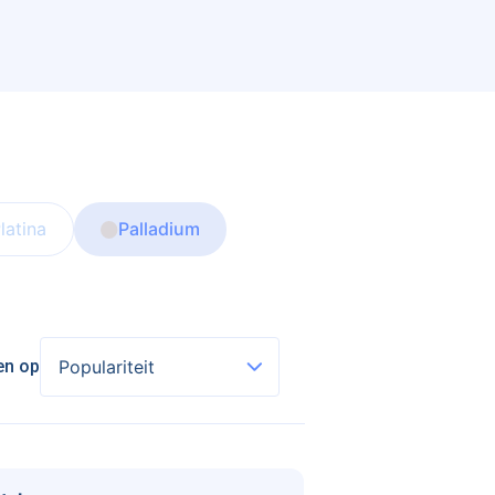
latina
Palladium
en op