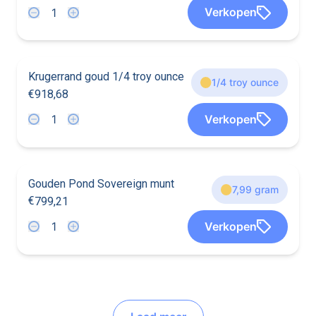
7
4
4
7
4
Verkopen
4
7
7
4
7
1
1
8
0
8
Krugerrand goud 1/4 troy ounce
1/4 troy ounce
€
9
1
8
,
6
8
7
9
7
9
9
Verkopen
9
7
9
7
7
9
1
8
6
8
Gouden Pond Sovereign munt
7,99 gram
€
7
9
9
,
2
1
4
3
4
3
3
Verkopen
3
4
3
4
4
7
9
9
2
1