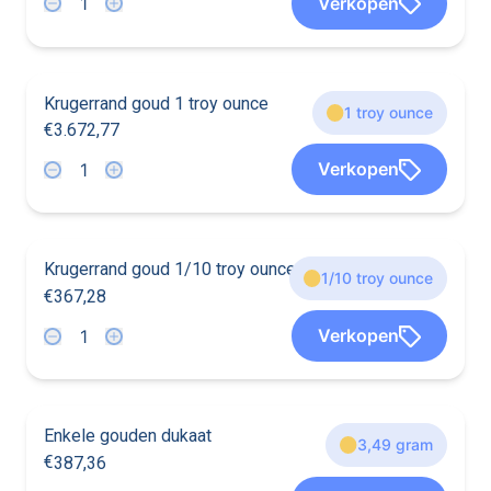
Verkopen
9
3
9
9
3
3
3
6
7
2
7
7
Krugerrand goud 1 troy ounce
1 troy ounce
€
3
.
6
7
2
,
7
7
7
3
7
7
7
7
Verkopen
3
7
3
3
3
3
3
6
7
2
7
7
Krugerrand goud 1/10 troy ounce
1/10 troy ounce
€
3
6
7
,
2
8
6
6
6
6
8
Verkopen
8
8
8
8
6
3
6
7
2
8
Enkele gouden dukaat
3,49 gram
€
3
8
7
,
3
6
7
7
7
7
2