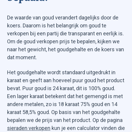
De waarde van goud verandert dagelijks door de
koers. Daarom is het belangrijk om goud te
verkopen bij een partij die transparant en eerlijk is.
Om de goud verkopen prijs te bepalen, kijken we
naar het gewicht, het goudgehalte en de koers van
dat moment.
Het goudgehalte wordt standaard uitgedrukt in
Goud verkopen
karaat en geeft aan hoeveel puur goud het product
Gouden munten verkopen
bevat. Puur goud is 24 karaat, dit is 100% goud.
Goudbaren verkopen
Zilver verkopen
Een lager karaat betekent dat het gemengd is met
andere metalen, zo is 18 karaat 75% goud en 14
Zilveren munten verkopen
karaat 58,5% goud. Op basis van het goudgehalte
Zilverbaren verkopen
bepalen we de prijs van het product. Op de pagina
sieraden verkopen
kun je een calculator vinden die