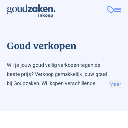
Goud verkopen
Wil je jouw goud veilig verkopen tegen de
beste prijs? Verkoop gemakkelijk jouw goud
bij Goudzaken. Wij kopen verschillende
Meer
soorten goud in zoals gouden munten,
goudbaren en gouden sieraden. Bij ons kun
je gemakkelijk goud verkopen online via een
verzekerde verzending of een afspraak