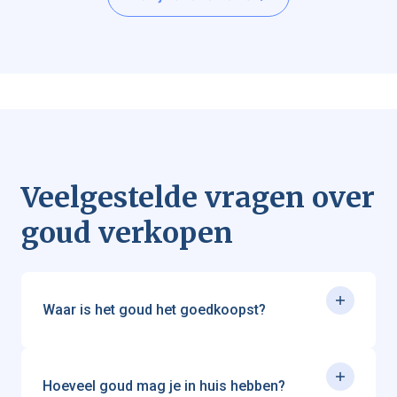
Veelgestelde vragen over
goud verkopen
Waar is het goud het goedkoopst?
Goudprijzen zijn overal ter wereld gebaseerd op de
internationale goudkoers. Toch zijn er landen waar je
goud iets voordeliger kunt kopen, bijvoorbeeld
doordat belastingen en marges daar lager liggen. In
Hoeveel goud mag je in huis hebben?