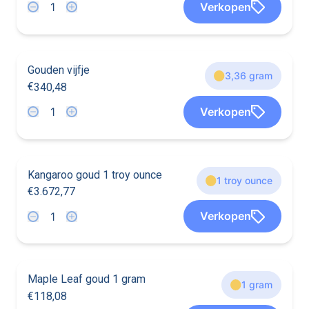
Verkopen
2
2
2
2
7
3
8
7
3
6
Gouden vijfje
3,36 gram
€
3
4
0
,
4
8
6
3
6
3
6
Verkopen
3
6
3
6
3
3
4
0
4
8
Kangaroo goud 1 troy ounce
1 troy ounce
€
3
.
6
7
2
,
7
7
5
5
9
9
5
5
Verkopen
9
9
5
5
9
9
3
6
7
2
7
7
Maple Leaf goud 1 gram
1 gram
€
1
1
8
,
0
8