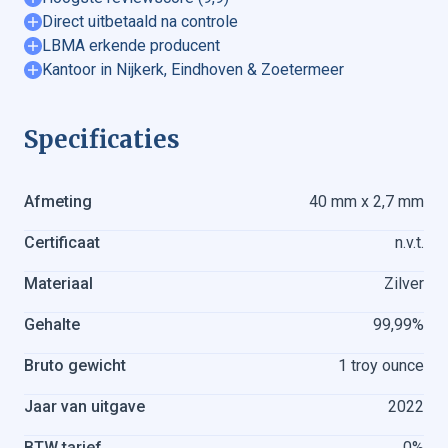
Direct uitbetaald na controle
LBMA erkende producent
Kantoor in Nijkerk, Eindhoven & Zoetermeer
Specificaties
Afmeting
40 mm x 2,7 mm
Certificaat
n.v.t.
Goud verkopen
Gouden munten verkopen
Materiaal
Zilver
Goudbaren verkopen
Zilver verkopen
Gehalte
99,99%
Zilveren munten verkopen
Bruto gewicht
1 troy ounce
Zilverbaren verkopen
Jaar van uitgave
2022
BTW tarief
0%