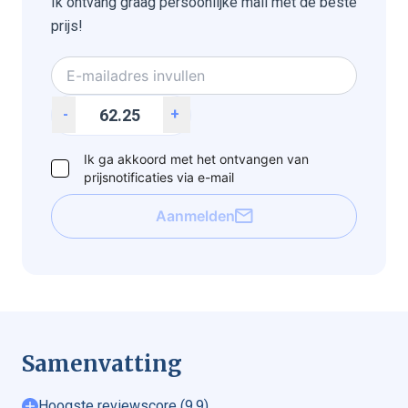
Ik ontvang graag persoonlijke mail met de beste
prijs!
-
+
Ik ga akkoord met het ontvangen van
prijsnotificaties via e-mail
Aanmelden
Samenvatting
Hoogste reviewscore (9,9)