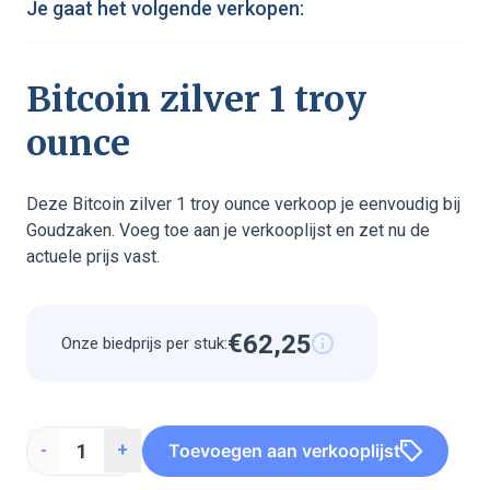
Je gaat het volgende verkopen:
Bitcoin zilver 1 troy
ounce
Deze Bitcoin zilver 1 troy ounce verkoop je eenvoudig bij
Goudzaken. Voeg toe aan je verkooplijst en zet nu de
actuele prijs vast.
€
6
2
,
2
5
Onze biedprijs per stuk:
4
6
6
4
6
4
4
6
Toevoegen aan verkooplijst
-
+
6
2
2
5