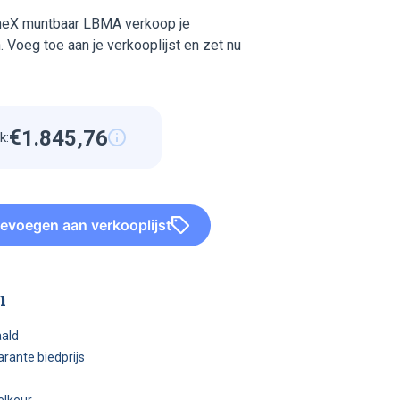
oneX muntbaar LBMA verkoop je
 Voeg toe aan je verkooplijst en zet nu
€
1
.
8
4
5
,
7
6
k:
7
0
7
0
0
7
0
7
0
7
7
0
evoegen aan verkooplijst
1
8
4
5
7
6
n
aald
parante biedprijs
elkeur