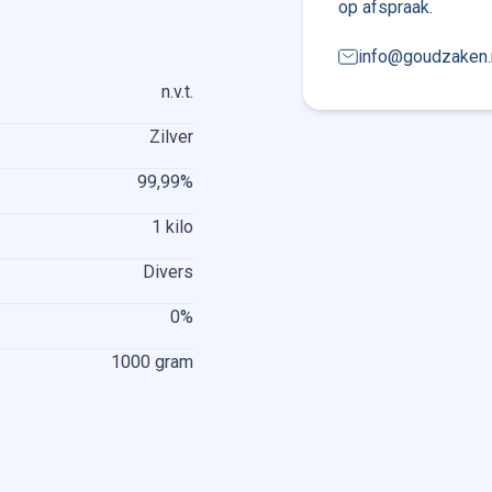
op afspraak.
info@goudzaken.
n.v.t.
Zilver
99,99%
1 kilo
Divers
0%
1000 gram