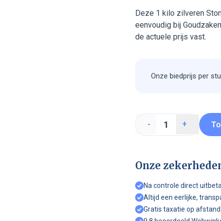
Deze 1 kilo zilveren St
eenvoudig bij Goudzaken.
de actuele prijs vast.
Onze biedprijs per stu
To
-
+
Onze zekerhede
Na controle direct uitbet
Altijd een eerlijke, trans
Gratis taxatie op afstand
9,8 beoordeeld Webwink