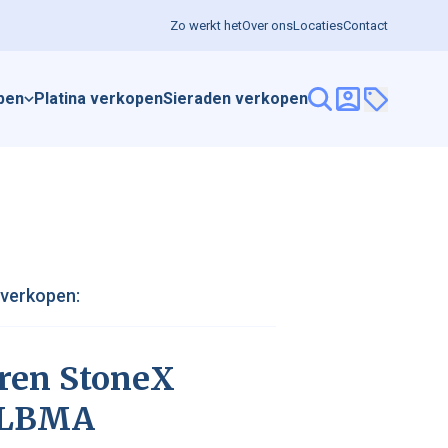
Zo werkt het
Over ons
Locaties
Contact
pen
Platina verkopen
Sieraden verkopen
 verkopen:
veren StoneX
 LBMA