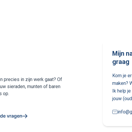
Mijn na
graag
Kom je er 
n precies in zijn werk gaat? Of
maken? Wi
ouw sieraden, munten of baren
Ik help j
s op.
jouw (oud
info@g
lde vragen