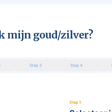
k mijn goud/zilver?
2
Stap
3
Stap
4
Stap
1
.