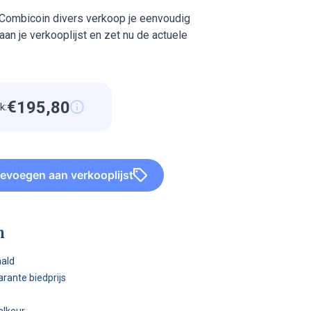
Combicoin divers verkoop je eenvoudig
an je verkooplijst en zet nu de actuele
€
1
9
5
,
8
0
k:
1
1
1
1
1
1
1
1
1
1
evoegen aan verkooplijst
1
9
5
8
0
n
aald
parante biedprijs
elkeur