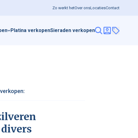
Zo werkt het
Over ons
Locaties
Contact
pen
Platina verkopen
Sieraden verkopen
 verkopen:
ilveren
divers