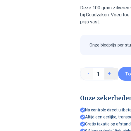
Deze 100 gram zilveren 
bij Goudzaken. Voeg toe a
prijs vast.
Onze biedprijs per stu
To
-
+
Onze zekerhede
Na controle direct uitbet
Altijd een eerlijke, trans
Gratis taxatie op afstand
9,8 beoordeeld Webwink