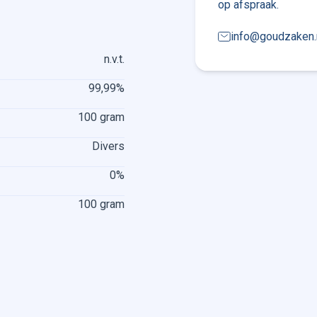
op afspraak.
info@goudzaken.
n.v.t.
99,99%
100 gram
Divers
0%
100 gram