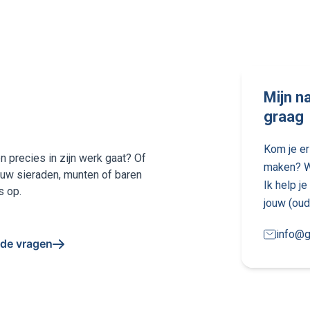
Mijn na
graag
Kom je er 
n precies in zijn werk gaat? Of
maken? Wi
ouw sieraden, munten of baren
Ik help j
s op.
jouw (oud
info@g
lde vragen