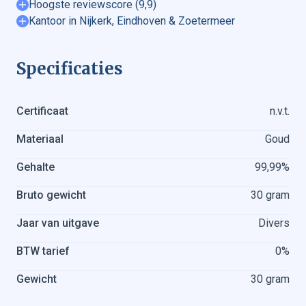
Hoogste reviewscore (9,9)
Kantoor in Nijkerk, Eindhoven & Zoetermeer
Specificaties
Certificaat
n.v.t.
Materiaal
Goud
Goud verkopen
Gehalte
99,99%
Gouden munten verkopen
Goudbaren verkopen
Bruto gewicht
30 gram
Zilver verkopen
Jaar van uitgave
Divers
Zilveren munten verkopen
Zilverbaren verkopen
BTW tarief
0%
Gewicht
30 gram