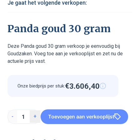
Je gaat het volgende verkopen:
Panda goud 30 gram
Deze Panda goud 30 gram verkoop je eenvoudig bij
Goudzaken. Voeg toe aan je verkooplijst en zet nu de
actuele prijs vast.
€
3
.
6
0
6
,
4
0
Onze biedprijs per stuk:
5
2
2
5
5
2
2
5
5
2
2
5
Toevoegen aan verkooplijst
-
+
3
6
0
6
4
0