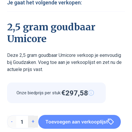
Je gaat het volgende verkopen:
2,5 gram goudbaar
Umicore
Deze 2,5 gram goudbaar Umicore verkoop je eenvoudig
bij Goudzaken. Voeg toe aan je verkooplijst en zet nu de
actuele prijs vast.
€
2
9
7
,
5
8
Onze biedprijs per stuk:
1
1
1
1
1
1
1
1
1
1
Toevoegen aan verkooplijst
-
+
2
9
7
5
8