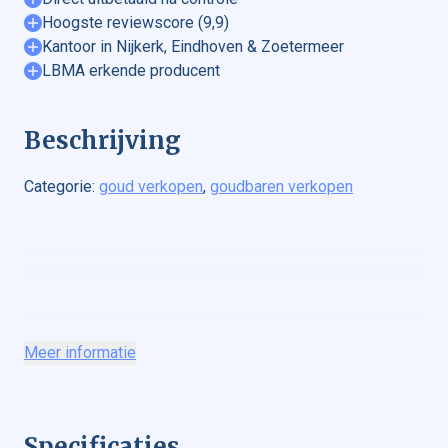
Hoogste reviewscore (9,9)
Kantoor in Nijkerk, Eindhoven & Zoetermeer
LBMA erkende producent
Beschrijving
Categorie:
goud verkopen
,
goudbaren verkopen
Meer informatie
Goud verkopen
Gouden munten verkopen
Goudbaren verkopen
Zilver verkopen
Specificaties