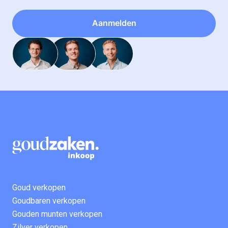
Aanmelden
Goud verkopen
Goudbaren verkopen
Gouden munten verkopen
Zilver verkopen