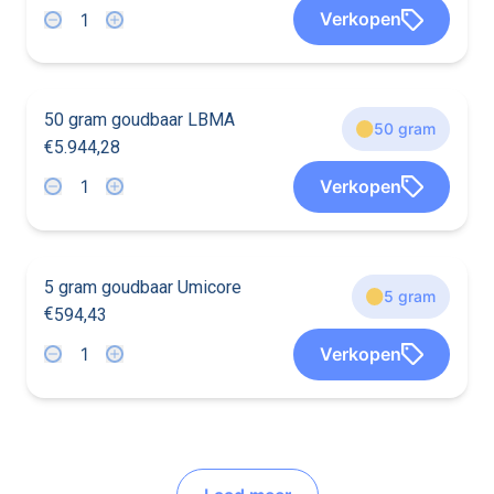
5
4
5
5
4
5
Verkopen
4
5
4
4
5
4
2
3
7
7
7
1
50 gram goudbaar LBMA
50 gram
€
5
.
9
4
4
,
2
8
4
2
2
2
4
2
Verkopen
2
4
4
4
2
4
5
9
4
4
2
8
5 gram goudbaar Umicore
5 gram
€
5
9
4
,
4
3
9
9
6
9
9
Verkopen
6
6
9
6
6
5
9
4
4
3