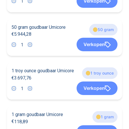
Verkopen
2
6
6
6
6
2
6
1
1
8
8
8
5
7
50 gram goudbaar Umicore
50 gram
€
5
.
9
4
4
,
2
8
3
3
3
5
3
5
Verkopen
5
5
5
3
5
3
5
9
4
4
2
8
1 troy ounce goudbaar Umicore
1 troy ounce
€
3
.
6
9
7
,
7
6
9
9
2
9
2
9
Verkopen
2
2
9
2
9
2
3
6
9
7
7
6
1 gram goudbaar Umicore
1 gram
€
1
1
8
,
8
9
5
9
5
9
9