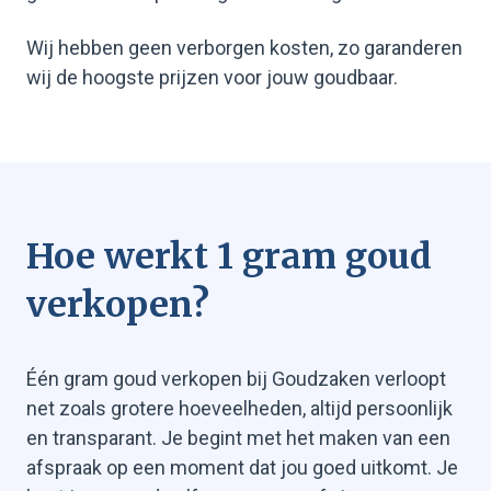
Wij hebben geen verborgen kosten, zo garanderen
wij de hoogste prijzen voor jouw goudbaar.
Hoe werkt 1 gram goud
verkopen?
Goud verkopen
Gouden munten verkopen
Goudbaren verkopen
Één gram goud verkopen bij Goudzaken verloopt
Zilver verkopen
net zoals grotere hoeveelheden, altijd persoonlijk
Zilveren munten verkopen
en transparant. Je begint met het maken van een
Zilverbaren verkopen
afspraak op een moment dat jou goed uitkomt. Je