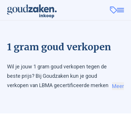
1 gram goud verkopen
Wil je jouw 1 gram goud verkopen tegen de
beste prijs? Bij Goudzaken kun je goud
verkopen van LBMA gecertificeerde merken
Meer
zoals Valcambi, Umicore en Maple Leaf. Wij
zorgen voor een veilige afhandeling. Stuur
jouw 1 gram goudbaar verzekerd op of breng
het langs op een van onze kantoorlocaties en