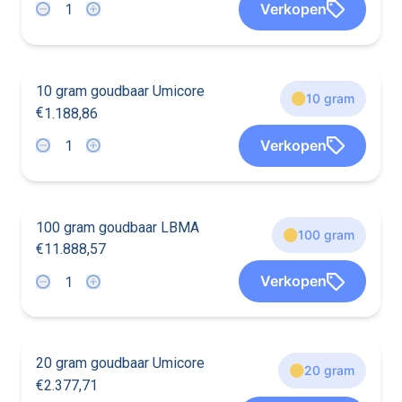
Verkopen
9
5
9
5
5
1
1
8
8
9
10 gram goudbaar Umicore
10 gram
€
1
.
1
8
8
,
8
6
3
8
3
3
3
8
Verkopen
8
3
8
8
8
3
1
1
8
8
8
6
100 gram goudbaar LBMA
100 gram
€
1
1
.
8
8
8
,
5
7
8
8
8
8
9
9
8
Verkopen
9
9
9
9
8
8
9
1
1
8
8
8
5
7
20 gram goudbaar Umicore
20 gram
€
2
.
3
7
7
,
7
1