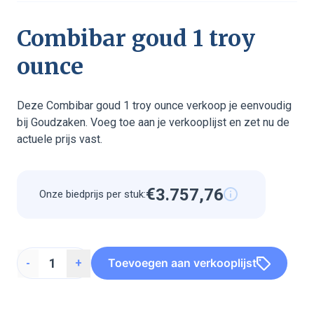
Combibar goud 1 troy
ounce
Deze Combibar goud 1 troy ounce verkoop je eenvoudig
bij Goudzaken. Voeg toe aan je verkooplijst en zet nu de
actuele prijs vast.
€
3
.
7
5
7
,
7
6
Onze biedprijs per stuk:
3
2
3
2
3
2
2
3
2
3
2
3
Toevoegen aan verkooplijst
-
+
3
7
5
7
7
6